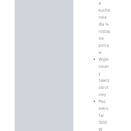
a
kucha
rska
dla 14
rodzaj
ów
potra
w
Wyjm
owan
y
talerz
obrot
owy
Moc
mikro
fal
1000
W