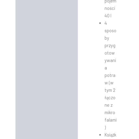
pojem
ności
40 l
4
sposo
by
przyg
otow
ywani
a
potra
w (w
tym 2
łączo
ne z
mikro
falami
)
Książk