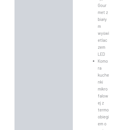
Gour
met z
biały
m
wyświ
etlac
zem
LED
Komo
ra
kuche
nki
mikro
falow
ej z
termo
obiegi
em o