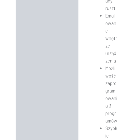
any
ruszt
Emali
owan
e
wnętr
ze
urząd
zenia
Możli
wość
zapro
gram
owani
a 3
progr
amów
Szybk
ie