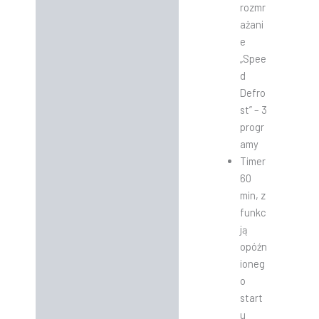
rozmr
ażani
e
„Spee
d
Defro
st” – 3
progr
amy
Timer
60
min, z
funkc
ją
opóźn
ioneg
o
start
u