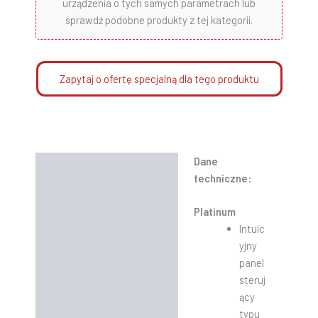
urządzenia o tych samych parametrach lub
sprawdź podobne produkty z tej kategorii.
Zapytaj o ofertę specjalną dla tego produktu
Dane
Opis
techniczne:
Informacje dodatkowe
Platinum
Instrukcje
Intuic
yjny
panel
steruj
ący
typu