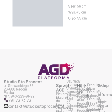
Szer. 56 cm
Wys. 45 cm
Głęb. 55 cm
Studio Sto Procent
Szuflady
grzewcze
Sprzęt
Marki
Produkty
Sklep
ul. Słowackiego 83
Chłodziarko
Elica
26-600 Radom
AGD
Produkty
-
zamrażarki
Produkty
Polska
AEG
Piekarniki
inform
Zlewozmywaki
Falmec
NIP: 948-229-91-92
Produkty
Ekspresy
O
Agd
Produkty
791 73 73 73
ASKO
do
firmie
do
Geggenau
Produkty
kawy
Oferta
kontakt@studiostoprocent.pl
zabudowy
Produkty
Bosch
Zmywarki
AGD
Agd
Liebherr
Produkty
Płyty