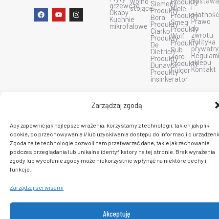
Dostaw
wolno
Produkty
Siemens
grzewcze
i
stojące
Miele
Produkty
F
Y
I
Okapy
płatnoś
Produkty
Bora
a
o
n
Kuchnie
Prawo
Smeg
Produkty
c
u
s
mikrofalowe
do
Produkty
Ciarko
e
t
t
zwrotu
Wolf
Produkty
b
u
a
Polityka
Produkty
De
o
b
g
prywatn
Sub
Dietrich
o
e
r
Regulam
Zero
Produkty
k
a
sklepu
Produkty
Dunavox
m
Kontakt
Fulgor
Produkty
insinkerator
C 2026 PlatformaAGD. Wszelkie prawa zastrzeżone.
Zarządzaj zgodą
Aby zapewnić jak najlepsze wrażenia, korzystamy z technologii, takich jak pliki
cookie, do przechowywania i/lub uzyskiwania dostępu do informacji o urządzeni
Zgoda na te technologie pozwoli nam przetwarzać dane, takie jak zachowanie
podczas przeglądania lub unikalne identyfikatory na tej stronie. Brak wyrażenia
zgody lub wycofanie zgody może niekorzystnie wpłynąć na niektóre cechy i
funkcje.
Zarządzaj serwisami
Akceptuję