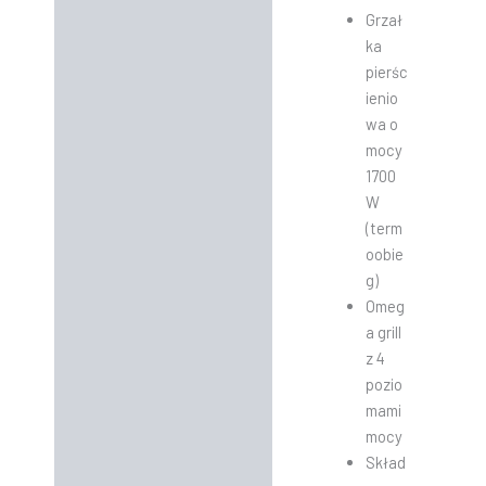
Grzał
ka
pierśc
ienio
wa o
mocy
1700
W
(term
oobie
g)
Omeg
a grill
z 4
pozio
mami
mocy
Skład