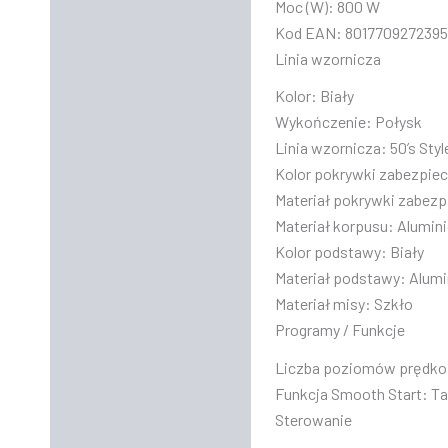
Moc (W):
800 W
Kod EAN:
8017709272395
Linia wzornicza
Kolor:
Biały
Wykończenie:
Połysk
Linia wzornicza:
50’s Styl
Kolor pokrywki zabezpiec
Materiał pokrywki zabezp
Materiał korpusu:
Alumini
Kolor podstawy:
Biały
Materiał podstawy:
Alumi
Materiał misy:
Szkło
Programy / Funkcje
Liczba poziomów prędko
Funkcja Smooth Start:
Ta
Sterowanie