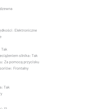
erdzewna
ędkości:
Elektroniczne
e
:
Tak
eciążeniem silnika:
Tak
u:
Za pomocą przycisku
esoriów:
Frontalny
a:
Tak
ry
j:
12