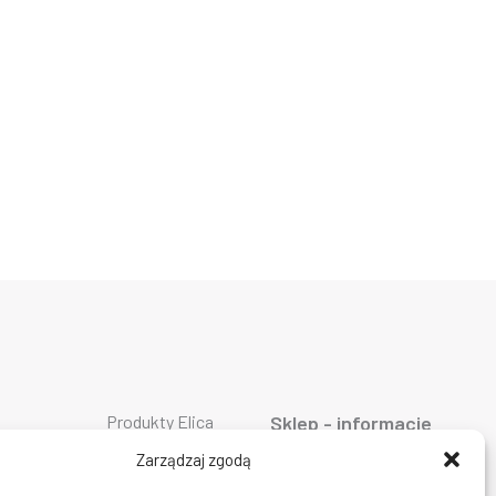
Produkty Elica
Sklep - informacje
Produkty Falmec
ty AEG
O firmie
Produkty Geggenau
ty ASKO
Oferta
Zarządzaj zgodą
Produkty Liebherr
ty Bosch
AGD
Produkty Miele
ty Siemens
Dostawa i płatność