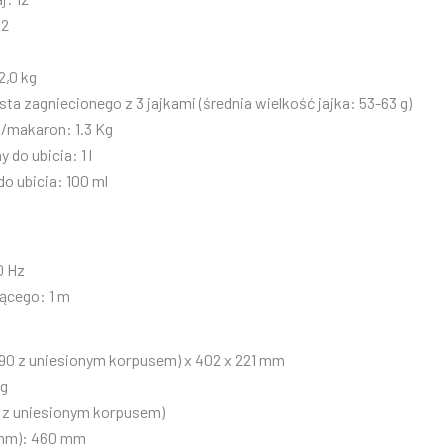
2
2,0 kg
sta zagniecionego z 3 jajkami (średnia wielkość jajka: 53-63 g)
ę/makaron:
1.3 Kg
y do ubicia:
1 l
do ubicia:
100 ml
0 Hz
jącego:
1 m
490 z uniesionym korpusem) x 402 x 221 mm
kg
 z uniesionym korpusem)
mm):
460 mm