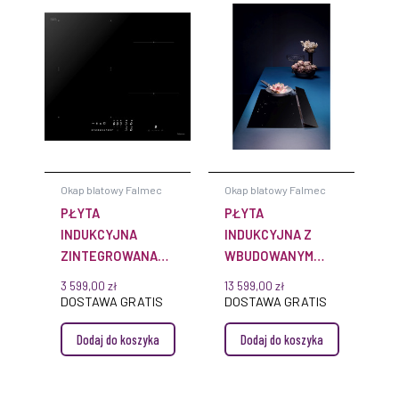
Okap blatowy Falmec
Okap blatowy Falmec
PŁYTA
PŁYTA
INDUKCYJNA
INDUKCYJNA Z
ZINTEGROWANA
WBUDOWANYM
FALMEC 58 CM
WYCIĄGIEM
3 599,00
zł
13 599,00
zł
CZARNA MATOWA
FALMEC BRERA 90
DOSTAWA GRATIS
DOSTAWA GRATIS
STREFY ŁĄCZONE
CM CZARNA
Dodaj do koszyka
Dodaj do koszyka
ZE STEROWANIEM
MATOWA STREFY
OKAPEM
ŁĄCZONE