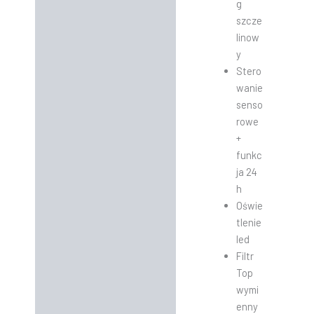
g
szcze
linow
y
Stero
wanie
senso
rowe
+
funkc
ja 24
h
Oświe
tlenie
led
Filtr
Top
wymi
enny