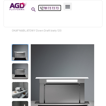
Przejdź
791 73 73 73
do
treści
Strona główna
Produkty
OKAP NABLATOWY Down Draft biały 120