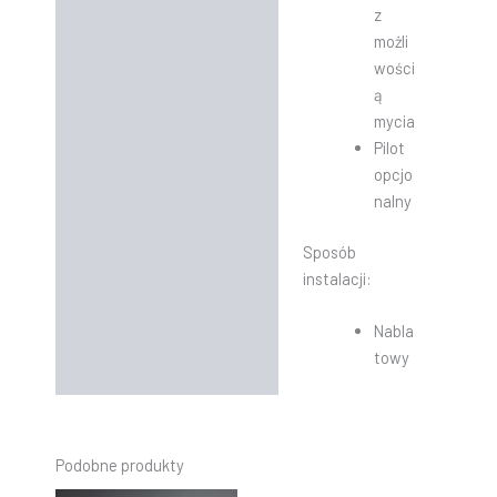
z
możli
wości
ą
mycia
Pilot
opcjo
nalny
Sposób
instalacji:
Nabla
towy
Podobne produkty