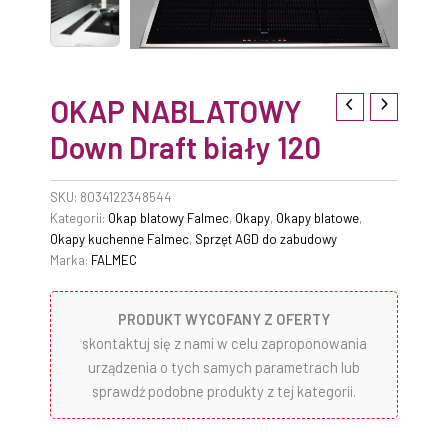
OKAP NABLATOWY
Down Draft biały 120
SKU:
8034122348544
Kategorii:
Okap blatowy Falmec
,
Okapy
,
Okapy blatowe
,
Okapy kuchenne Falmec
,
Sprzęt AGD do zabudowy
Marka:
FALMEC
PRODUKT WYCOFANY Z OFERTY
skontaktuj się z nami w celu zaproponowania
urządzenia o tych samych parametrach lub
sprawdź podobne produkty z tej kategorii.