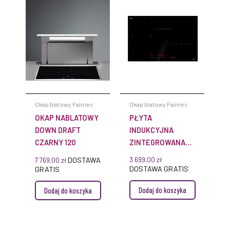
Okap blatowy Falmec
Okap blatowy Falmec
OKAP NABLATOWY
PŁYTA
DOWN DRAFT
INDUKCYJNA
CZARNY 120
ZINTEGROWANA
FALMEC 78 CM
DOSTAWA
3 699,00
zł
7 769,00
zł
CZARNY POŁYSK 4
DOSTAWA GRATIS
GRATIS
POLA ZE
Dodaj do koszyka
Dodaj do koszyka
STEROWANIEM
OKAPEM