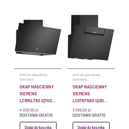
AGD do zabudowy
AGD do zabudowy
Siemens
Siemens
OKAP NAŚCIENNY
OKAP NAŚCIENNY
SIEMENS
SIEMENS
LC91KLT60 IQ700
LC67KFN60 IQ300
90 CM CZARNE
60 CM CZARNE
4 039,00
zł
2 599,00
zł
SZKŁO
SZKŁO
DOSTAWA GRATIS
DOSTAWA GRATIS
Dodaj do koszyka
Dodaj do koszyka