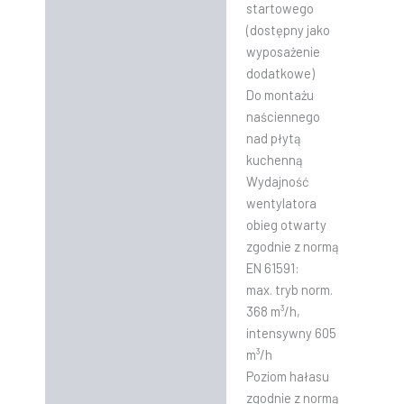
startowego
(dostępny jako
wyposażenie
dodatkowe)
Do montażu
naściennego
nad płytą
kuchenną
Wydajność
wentylatora
obieg otwarty
zgodnie z normą
EN 61591:
max. tryb norm.
368 m³/h,
intensywny 605
m³/h
Poziom hałasu
zgodnie z normą