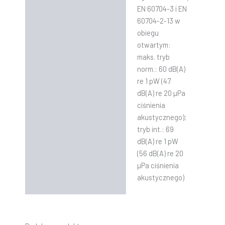
EN 60704-3 i EN
60704-2-13 w
obiegu
otwartym:
maks. tryb
norm.: 60 dB(A)
re 1 pW (47
dB(A) re 20 µPa
ciśnienia
akustycznego);
tryb int.: 69
dB(A) re 1 pW
(56 dB(A) re 20
µPa ciśnienia
akustycznego)