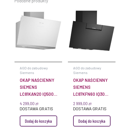
Podobne produkty
AGD do zabudowy
AGD do zabudowy
Siemens
Siemens
OKAP NAŚCIENNY
OKAP NAŚCIENNY
SIEMENS
SIEMENS
LC81KAN20 IQ500
LC87KFN60 IQ300
80 CM BIAŁE
80 CM CZARNE
4 299,00
zł
2 999,00
zł
SZKŁO
SZKŁO
DOSTAWA GRATIS
DOSTAWA GRATIS
Dodaj do koszyka
Dodaj do koszyka