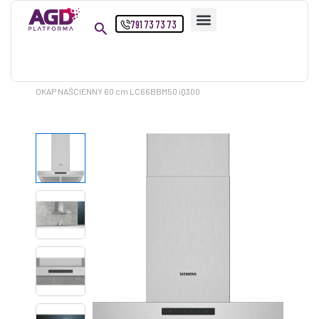
Przejdź
791 73 73 73
do
treści
Strona główna
Produkty
OKAP NAŚCIENNY 60 cm LC66BBM50 iQ300