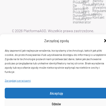
zwrotu
Wolf
Produkty
b
u
a
Polityka
Produkty
De
o
b
g
prywatn
Sub
Dietrich
o
e
r
Regulam
Zero
Produkty
k
a
sklepu
Produkty
Dunavox
m
Kontakt
Fulgor
Produkty
insinkerator
C 2026 PlatformaAGD. Wszelkie prawa zastrzeżone.
Zarządzaj zgodą
Aby zapewnić jak najlepsze wrażenia, korzystamy z technologii, takich jak pliki
cookie, do przechowywania i/lub uzyskiwania dostępu do informacji o urządzeni
Zgoda na te technologie pozwoli nam przetwarzać dane, takie jak zachowanie
podczas przeglądania lub unikalne identyfikatory na tej stronie. Brak wyrażenia
zgody lub wycofanie zgody może niekorzystnie wpłynąć na niektóre cechy i
funkcje.
Zarządzaj serwisami
Akceptuję
Odmów