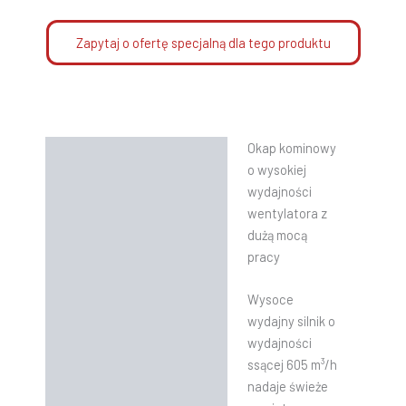
Zapytaj o ofertę specjalną dla tego produktu
Okap kominowy
Opis
o wysokiej
Informacje dodatkowe
wydajności
wentylatora z
Instrukcje
dużą mocą
pracy
Wysoce
wydajny silnik o
wydajności
ssącej 605 m³/h
nadaje świeże