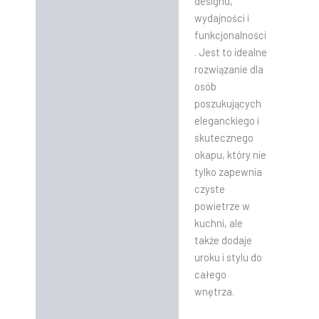
designu,
wydajności i
funkcjonalności
. Jest to idealne
rozwiązanie dla
osób
poszukujących
eleganckiego i
skutecznego
okapu, który nie
tylko zapewnia
czyste
powietrze w
kuchni, ale
także dodaje
uroku i stylu do
całego
wnętrza.