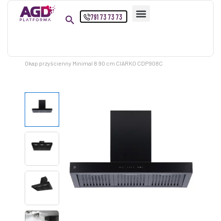
Przejdź
791 73 73 73
do
treści
Strona główna
Produkty
Okap przyścienny Minimal 8 90 cm CIARKO CDP908C
ilość
Okap
przyścienny
Minimal
8
90
cm
CIARKO
CDP908C