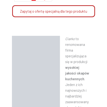
Zapytaj o ofertę specjalną dla tego produktu
Ciarko
to
Opis
renomowana
Informacje dodatkowe
firma
specjalizująca
Instrukcje
się w produkcji
wysokiej
jakości okapów
kuchennych
.
Jeden z ich
najnowszych i
najbardziej
zaawansowany