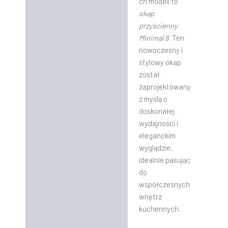
ch modeli to
okap
przyścienny
Minimal 8
. Ten
nowoczesny i
stylowy okap
został
zaprojektowany
z myślą o
doskonałej
wydajności i
eleganckim
wyglądzie,
idealnie pasując
do
współczesnych
wnętrz
kuchennych.