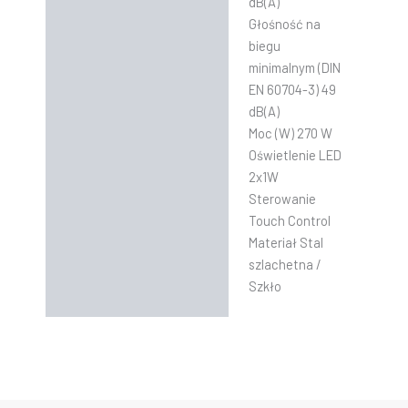
dB(A)
Głośność na
biegu
minimalnym (DIN
EN 60704-3) 49
dB(A)
Moc (W) 270 W
Oświetlenie LED
2x1W
Sterowanie
Touch Control
Materiał Stal
szlachetna /
Szkło