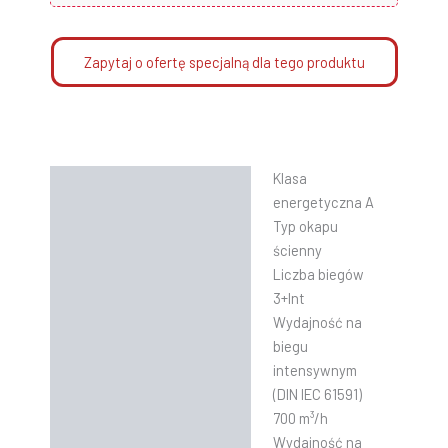
Zapytaj o ofertę specjalną dla tego produktu
Klasa
Opis
energetyczna A
Informacje dodatkowe
Typ okapu
ścienny
Instrukcje
Liczba biegów
3+Int
Wydajność na
biegu
intensywnym
(DIN IEC 61591)
700 m³/h
Wydajność na