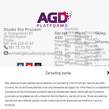
Studio Sto Procent
Szuflady
grzewcze
Sprzęt
Marki
Produkty
Sklep
ul. Słowackiego 83
Chłodziarko
Elica
26-600 Radom
AGD
Produkty
-
zamrażarki
Produkty
Polska
AEG
Piekarniki
inform
Zlewozmywaki
Falmec
NIP: 948-229-91-92
Produkty
Ekspresy
O
Agd
Produkty
791 73 73 73
ASKO
do
firmie
do
Geggenau
Produkty
kawy
Oferta
kontakt@studiostoprocent.pl
zabudowy
Produkty
Bosch
Zmywarki
AGD
Agd
Liebherr
Produkty
Płyty
Dostaw
wolno
Produkty
Siemens
grzewcze
i
stojące
Miele
Produkty
F
Y
I
Okapy
płatnoś
Produkty
Bora
a
o
n
Kuchnie
Prawo
Smeg
Produkty
c
u
s
mikrofalowe
Zarządzaj zgodą
do
Produkty
Ciarko
e
t
t
zwrotu
Wolf
Produkty
b
u
a
Polityka
Produkty
De
o
b
g
prywatn
Aby zapewnić jak najlepsze wrażenia, korzystamy z technologii, takich jak pliki
Sub
Dietrich
o
e
r
Regulam
Zero
cookie, do przechowywania i/lub uzyskiwania dostępu do informacji o urządzeni
Produkty
k
a
sklepu
Produkty
Dunavox
m
Zgoda na te technologie pozwoli nam przetwarzać dane, takie jak zachowanie
Kontakt
Fulgor
Produkty
podczas przeglądania lub unikalne identyfikatory na tej stronie. Brak wyrażenia
insinkerator
zgody lub wycofanie zgody może niekorzystnie wpłynąć na niektóre cechy i
funkcje.
C 2026 PlatformaAGD. Wszelkie prawa zastrzeżone.