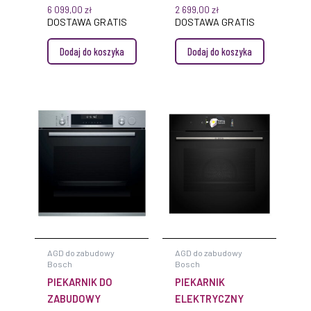
SERIE 8 DO
SERIE 4 DO
6 099,00
zł
2 699,00
zł
ZABUDOWY
ZABUDOWY 60 X 60
DOSTAWA GRATIS
DOSTAWA GRATIS
CM
Dodaj do koszyka
Dodaj do koszyka
AGD do zabudowy
AGD do zabudowy
Bosch
Bosch
PIEKARNIK DO
PIEKARNIK
ZABUDOWY
ELEKTRYCZNY