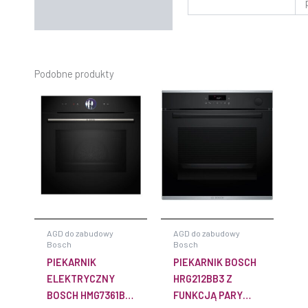
Podobne produkty
AGD do zabudowy
AGD do zabudowy
Bosch
Bosch
PIEKARNIK
PIEKARNIK BOSCH
ELEKTRYCZNY
HRG212BB3 Z
BOSCH HMG7361B1
FUNKCJĄ PARY