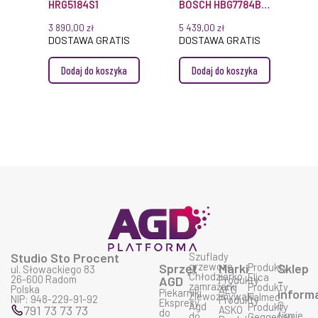
HRG5184S1
BOSCH HBG7784B1
SERIE 8 DO
3 890,00
zł
5 439,00
zł
ZABUDOWY
DOSTAWA GRATIS
DOSTAWA GRATIS
Dodaj do koszyka
Dodaj do koszyka
Studio Sto Procent
Szuflady
grzewcze
Sprzęt
Marki
Produkty
Sklep
ul. Słowackiego 83
Chłodziarko
Elica
26-600 Radom
AGD
Produkty
-
zamrażarki
Produkty
Polska
AEG
Piekarniki
inform
Zlewozmywaki
Falmec
NIP: 948-229-91-92
Produkty
Ekspresy
O
Agd
Produkty
791 73 73 73
ASKO
do
firmie
do
Geggenau