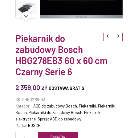
6
Piekarnik do
zabudowy Bosch
HBG278EB3 60 x 60 cm
Czarny Serie 6
2 359,00
zł
DOSTAWA GRATIS
SKU:
HBG278EB3
Kategorii:
AGD do zabudowy Bosch
,
Piekarniki
,
Piekarniki
Bosch
,
Piekarniki do zabudowy Bosch
,
Piekarniki
elektryczne
,
Sprzęt AGD do zabudowy
Marka:
BOSCH
Dodaj Do