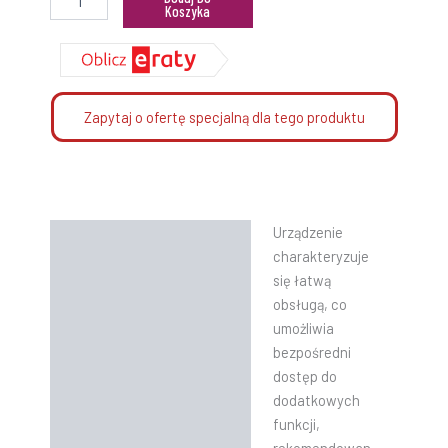
Koszyka
Zapytaj o ofertę specjalną dla tego produktu
Urządzenie
Opis
charakteryzuje
Informacje dodatkowe
się łatwą
obsługą, co
Instrukcje
umożliwia
bezpośredni
dostęp do
dodatkowych
funkcji,