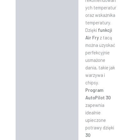
rekomendowan
ych temperatur
oraz wskaźnika
temperatury.
Dzięki
funkcji
Air Fry
z tacą
można uzyskać
perfekcyjnie
usmażone
dania, takie jak
warzywa i
chipsy.
Program
AutoPilot 30
zapewnia
idealnie
upieczone
potrawy dzięki
30