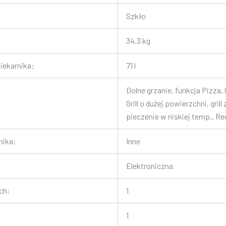
Szkło
34.3 kg
iekarnika:
71 l
Dolne grzanie, funkcja Pizza,
Grill o dużej powierzchni, gril
pieczenie w niskiej temp., R
nika:
Inne
Elektroniczna
ch:
1
1