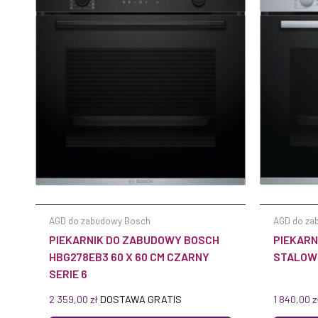
AGD do zabudowy Bosch
AGD do za
PIEKARNIK DO ZABUDOWY BOSCH
PIEKARN
HBG278EB3 60 X 60 CM CZARNY
STALOW
SERIE 6
2 359,00
zł
DOSTAWA GRATIS
1 840,00
z