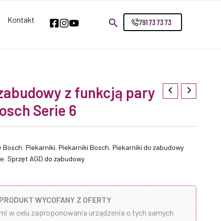
Kontakt
791 73 73 73
 zabudowy z funkcją pary
sch Serie 6
y Bosch
,
Piekarniki
,
Piekarniki Bosch
,
Piekarniki do zabudowy
ne
,
Sprzęt AGD do zabudowy
PRODUKT WYCOFANY Z OFERTY
ami w celu zaproponowania urządzenia o tych samych