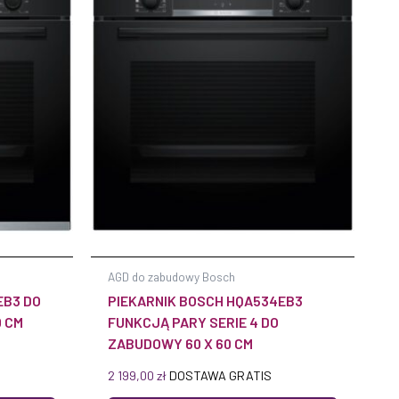
AGD do zabudowy Bosch
EB3 DO
PIEKARNIK BOSCH HQA534EB3
0 CM
FUNKCJĄ PARY SERIE 4 DO
ZABUDOWY 60 X 60 CM
2 199,00
zł
DOSTAWA GRATIS