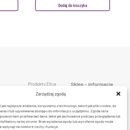
Dodaj do koszyka
Produkty Elica
Sklep - informacje
Produkty Falmec
ty AEG
O firmie
Produkty Geggenau
ty ASKO
Oferta
Zarządzaj zgodą
Produkty Liebherr
ty Bosch
AGD
Produkty Miele
ty Siemens
Dostawa i płatność
jak najlepsze wrażenia, korzystamy z technologii, takich jak pliki cookie, do
Produkty Smeg
ty Bora
Prawo do zwrotu
ia i/lub uzyskiwania dostępu do informacji o urządzeniu. Zgoda na te
Produkty Wolf
y Ciarko
Polityka prywatności
Produkty Sub Zero
pozwoli nam przetwarzać dane, takie jak zachowanie podczas przeglądania lub
y De Dietrich
Regulamin sklepu
Produkty Fulgor
ty Dunavox
Kontakt
ntyfikatory na tej stronie. Brak wyrażenia zgody lub wycofanie zgody może
y insinkerator
e wpłynąć na niektóre cechy i funkcje.