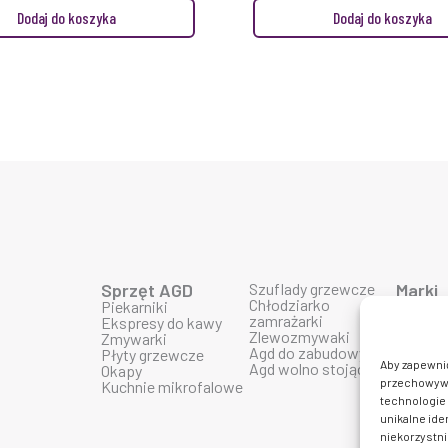
Dodaj do koszyka
Dodaj do koszyka
Sprzęt AGD
Szuflady grzewcze
Marki
Chłodziarko
Piekarniki
Produk
zamrażarki
Ekspresy do kawy
Produk
Zlewozmywaki
Zmywarki
Produk
Agd do zabudowy
Płyty grzewcze
Produk
Aby zapewnić 
Agd wolno stojące
Okapy
Produk
przechowywan
Kuchnie mikrofalowe
Produkt
technologie 
Produkt
Produk
unikalne ide
Produkt
niekorzystni