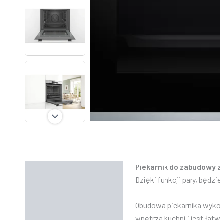
Piekarnik do zabudowy 
Opis
Dzięki funkcji pary, będ
Informacje dodatkowe
Obudowa piekarnika wykona
Instrukcje
wnętrza kuchni i jest łat