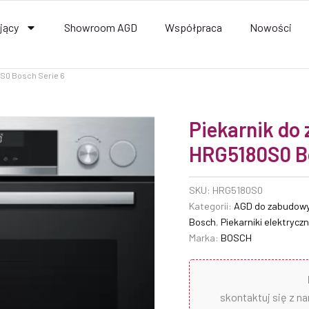
jący
Showroom AGD
Współpraca
Nowości
0S0 Bosch Serie 6
Piekarnik do
HRG5180S0 Bo
SKU:
HRG5180S0
Kategorii:
AGD do zabudow
Bosch
,
Piekarniki elektrycz
Marka:
BOSCH
skontaktuj się z n