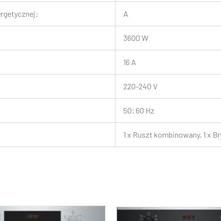
rgetycznej:
A
3600 W
16 A
220-240 V
50; 60 Hz
1 x Ruszt kombinowany, 1 x Br