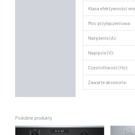
Klasa efektywności ene
Moc przyłączeniowa:
Natężenie (A):
Napięcie (V):
Częstotliwość (Hz):
Zawarte akcesoria:
Podobne produkty