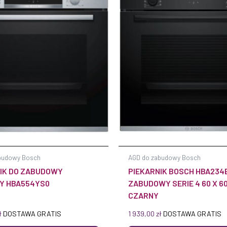
budowy Bosch
AGD do zabudowy Bosch
IK DO ZABUDOWY
PIEKARNIK BOSCH HBA234
Y HBA554YS0
ZABUDOWY SERIE 4 60 X 6
CZARNY
ł
DOSTAWA GRATIS
1 939,00
zł
DOSTAWA GRATIS