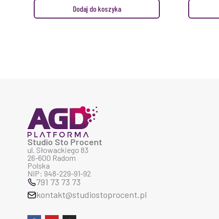
Dodaj do koszyka
Studio Sto Procent
ul. Słowackiego 83
26-600 Radom
Polska
NIP: 948-229-91-92
791 73 73 73
kontakt@studiostoprocent.pl
F
Y
I