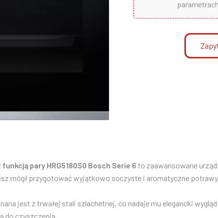
parametrach 
Zapyt
z funkcją pary HRG5180S0 Bosch Serie 6
to zaawansowane urządze
ziesz mógł przygotować wyjątkowo soczyste i aromatyczne potrawy
na jest z trwałej stali szlachetnej, co nadaje mu elegancki wyglą
wa do czyszczenia.