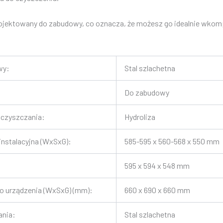
rojektowany do zabudowy, co oznacza, że ​​możesz go idealnie wk
wy:
Stal szlachetna
Do zabudowy
oczyszczania:
Hydroliza
nstalacyjna (WxSxG):
585-595 x 560-568 x 550 mm
595 x 594 x 548 mm
 urządzenia (WxSxG) (mm):
660 x 690 x 660 mm
ania:
Stal szlachetna