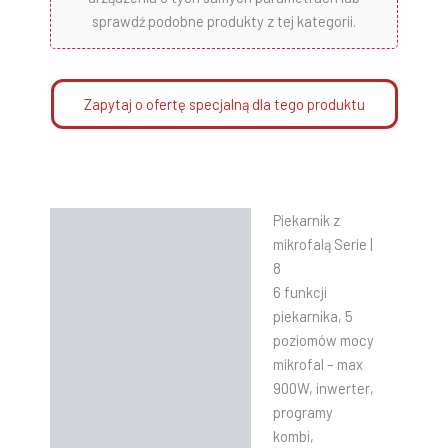
sprawdź podobne produkty z tej kategorii.
Zapytaj o ofertę specjalną dla tego produktu
Piekarnik z
Opis
mikrofalą Serie |
Informacje dodatkowe
8
6 funkcji
Instrukcje
piekarnika, 5
poziomów mocy
mikrofal – max
900W, inwerter,
programy
kombi,