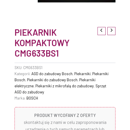
PIEKARNIK
KOMPAKTOWY
CMG633BS1
SKU:
CMG633BS1
Kategorii:
AGD do zabudowy Bosch
,
Piekarniki
,
Piekarniki
Bosch
,
Piekarniki do zabudowy Bosch
,
Piekarniki
elektryczne
,
Piekarniki z mikrofalą do zabudowy
,
Sprzęt
AGD do zabudowy
Marka:
BOSCH
PRODUKT WYCOFANY Z OFERTY
skontaktuj się z nami w celu zaproponowania
urządzenia o tych samych parametrach lub