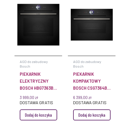
AGD do zabudowy
AGD do zabudowy
Bosch
Bosch
PIEKARNIK
PIEKARNIK
ELEKTRYCZNY
KOMPAKTOWY
BOSCH HBG7363B1
BOSCH CSG7364B1
SERIE 8 DO
SERIE 8 DO
3 999,00
zł
6 399,00
zł
ZABUDOWY
ZABUDOWY
DOSTAWA GRATIS
DOSTAWA GRATIS
Dodaj do koszyka
Dodaj do koszyka