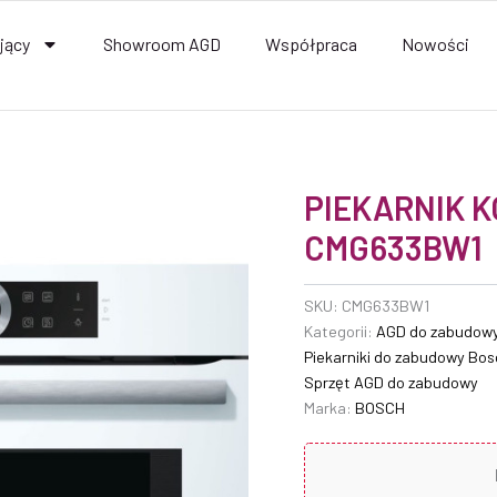
jący
Showroom AGD
Współpraca
Nowości
PIEKARNIK 
CMG633BW1
SKU:
CMG633BW1
Kategorii:
AGD do zabudow
Piekarniki do zabudowy Bos
Sprzęt AGD do zabudowy
Marka:
BOSCH