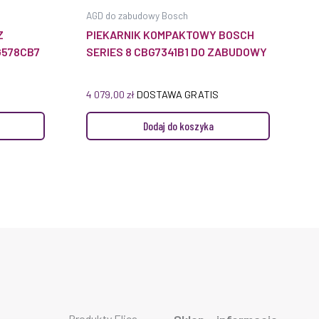
AGD do zabudowy Bosch
Z
PIEKARNIK KOMPAKTOWY BOSCH
G578CB7
SERIES 8 CBG7341B1 DO ZABUDOWY
6
4 079,00
zł
DOSTAWA GRATIS
Dodaj do koszyka
Produkty Elica