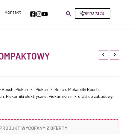
Kontakt
791 73 73 73
KOMPAKTOWY
y Bosch
,
Piekarniki
,
Piekarniki Bosch
,
Piekarniki Bosch
,
ch
,
Piekarniki elektryczne
,
Piekarniki z mikrofalą do zabudowy
,
PRODUKT WYCOFANY Z OFERTY