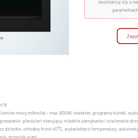
skontaktuj się z n
parametrach 
Zapyt
 | 8
poziomów mocy mikrofal – max 900W, inwerter, programy kombi, wy
rzewanie, pierścień sterujący, miękkie zamykanie i otwieranie dr
z dziecko, chłodny front 40°C, wyświetlacz temperatury, automat
ia, przycisk start.