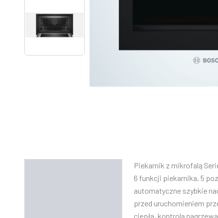
Piekarnik z mikrofalą Serie
Opis
6 funkcji piekarnika, 5 
Informacje dodatkowe
automatyczne szybkie nag
przed uruchomieniem prze
Instrukcje
ciepła, kontrola nagrzewan