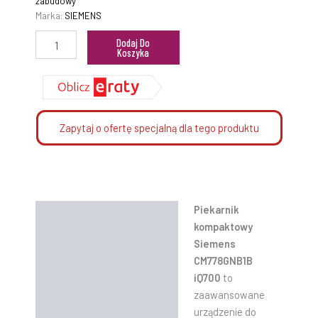
zabudowy
Marka:
SIEMENS
Dodaj Do
Koszyka
Zapytaj o ofertę specjalną dla tego produktu
Piekarnik
Opis
kompaktowy
Informacje dodatkowe
Siemens
CM778GNB1B
Instrukcje
iQ700
to
zaawansowane
urządzenie do