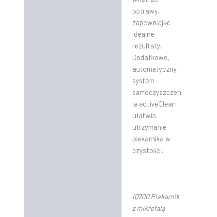
potrawy,
zapewniając
idealne
rezultaty.
Dodatkowo,
automatyczny
system
samoczyszczen
ia activeClean
ułatwia
utrzymanie
piekarnika w
czystości.
iQ700 Piekarnik
z mikrofalą