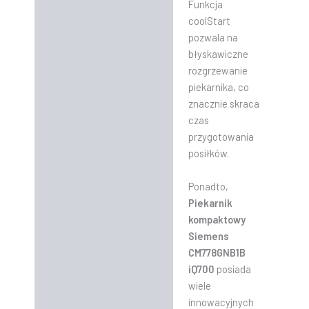
Funkcja
coolStart
pozwala na
błyskawiczne
rozgrzewanie
piekarnika, co
znacznie skraca
czas
przygotowania
posiłków.
Ponadto,
Piekarnik
kompaktowy
Siemens
CM778GNB1B
iQ700
posiada
wiele
innowacyjnych