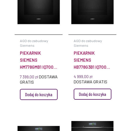
AGD do zabudowy
AGD do zabudowy
Siemens
Siemens
PIEKARNIK
PIEKARNIK
SIEMENS
SIEMENS
HM778GMB1 IQ700
HB778G3B1 IQ700
DO ZABUDOWY
DO ZABUDOWY
DOSTAWA
4 999,00
zł
7 399,00
zł
DOSTAWA GRATIS
GRATIS
Dodaj do koszyka
Dodaj do koszyka