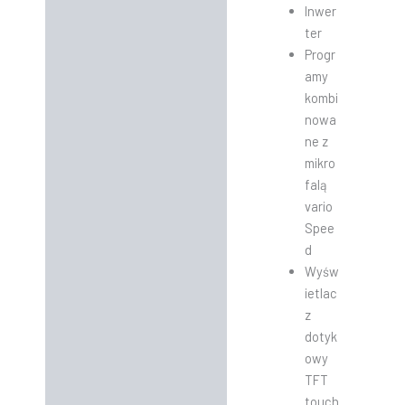
Inwer
ter
Progr
amy
kombi
nowa
ne z
mikro
falą
vario
Spee
d
Wyśw
ietlac
z
dotyk
owy
TFT
touch