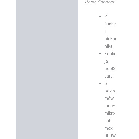
Home Connect
21
funkc
ji
piekar
nika
Funkc
ja
coolS
tart
5
pozio
mów
mocy
mikro
fal –
max
900W