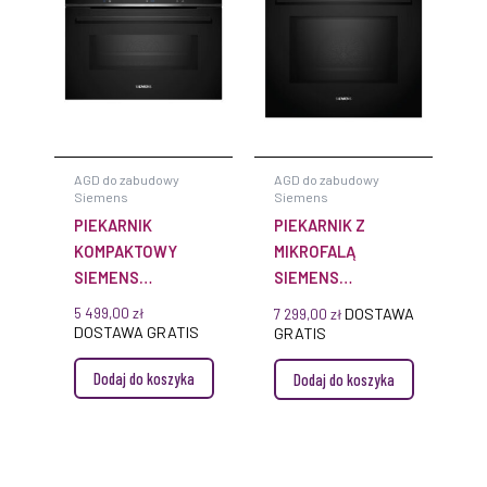
AGD do zabudowy
AGD do zabudowy
Siemens
Siemens
PIEKARNIK
PIEKARNIK Z
KOMPAKTOWY
MIKROFALĄ
SIEMENS
SIEMENS
CM776GKB1 IQ700
HM776GKB1 IQ700
5 499,00
zł
DOSTAWA
7 299,00
zł
DO ZABUDOWY
DO ZABUDOWY
DOSTAWA GRATIS
GRATIS
Dodaj do koszyka
Dodaj do koszyka