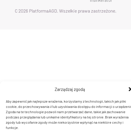
insinkerator
C 2026 PlatformaAGD. Wszelkie prawa zastrzeżone.
Zarządzaj zgodą
Aby zapewnić jak najlepsze wrażenia, korzystamy z technologii, takich jak pliki
cookie, do przechowywania i/lub uzyskiwania dostępu do informacji o urządzeni
Zgoda na te technologie pozwoli nam przetwarzać dane, takie jak zachowanie
podczas przeglądania lub unikalne identyfikatory na tej stronie. Brak wyrażenia
zgody lub wycofanie zgody może niekorzystnie wpłynąć na niektóre cechy i
funkcje.