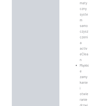
maty
czny
syste
m
samo
czysz
czeni
a
activ
eClea
n
Miękki
e
zamy
kanie
i
otwie
ranie
drzwi