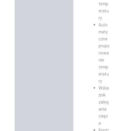
temp
eratu
ry
Auto
maty
czne
propo
nowa
nie
temp
eratu
ry
Wska
źnik
zaleg
ania
ciepł
a
Kontr