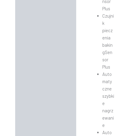
nsor
Plus
Czujni
k
piecz
enia
bakin
gSen
sor
Plus
Auto
maty
czne
szybki
e
nagrz
ewani
e
Auto