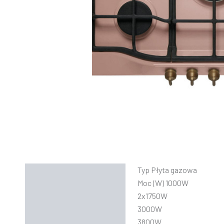
Typ Płyta gazowa
Opis
Moc (W) 1000W
Informacje dodatkowe
2x1750W
3000W
Instrukcje
3800W