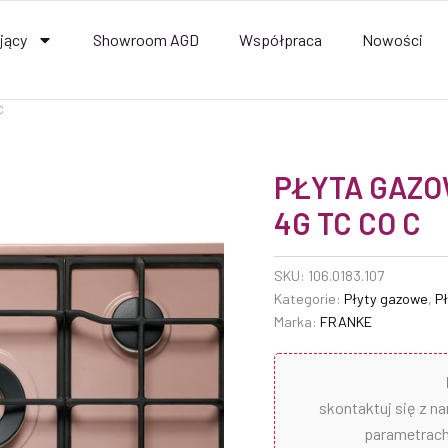
jący
Showroom AGD
Współpraca
Nowości
C
PŁYTA GAZO
4G TC CO C
SKU:
106.0183.107
Kategorie:
Płyty gazowe
,
P
Marka:
FRANKE
skontaktuj się z n
parametrach 