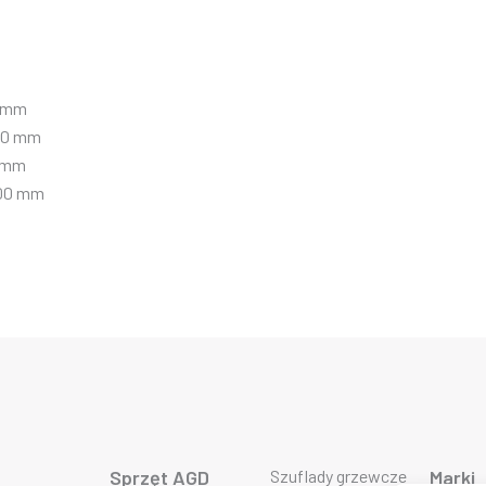
0 mm
.00 mm
0 mm
.00 mm
Sprzęt AGD
Szuflady grzewcze
Marki