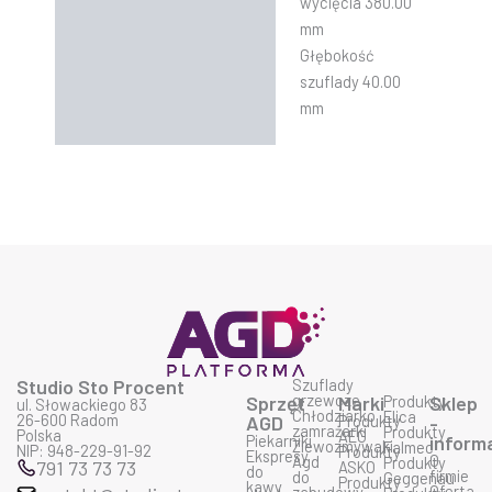
wycięcia 380.00
mm
Głębokość
szuflady 40.00
mm
Studio Sto Procent
Szuflady
grzewcze
Sprzęt
Marki
Produkty
Sklep
ul. Słowackiego 83
Chłodziarko
Elica
26-600 Radom
AGD
Produkty
-
zamrażarki
Produkty
Polska
AEG
Piekarniki
inform
Zlewozmywaki
Falmec
NIP: 948-229-91-92
Produkty
Ekspresy
O
Agd
Produkty
791 73 73 73
ASKO
do
firmie
do
Geggenau
Produkty
kawy
Oferta