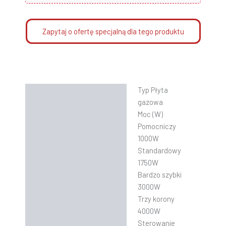
Zapytaj o ofertę specjalną dla tego produktu
Typ Płyta
Opis
gazowa
Informacje dodatkowe
Moc (W)
Pomocniczy
Instrukcje
1000W
Standardowy
1750W
Bardzo szybki
3000W
Trzy korony
4000W
Sterowanie