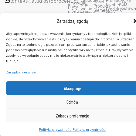
kontakt@studiostoprocent.pl
zabudowy
Produkty
Bosch
Zmywarki
AGD
Agd
Liebherr
Produkty
Płyty
Dostaw
wolno
Produkty
Siemens
grzewcze
i
stojące
Miele
Produkty
F
Y
I
Okapy
płatnoś
Produkty
Bora
a
o
n
Kuchnie
Zarządzaj zgodą
Prawo
Smeg
Produkty
c
u
s
mikrofalowe
do
Produkty
Ciarko
e
t
t
zwrotu
Wolf
Produkty
b
u
a
Polityka
Aby zapewnić jak najlepsze wrażenia, korzystamy z technologii, takich jak pliki
Produkty
De
o
b
g
prywatn
Sub
cookie, do przechowywania i/lub uzyskiwania dostępu do informacji o urządzeni
Dietrich
o
e
r
Regulam
Zero
Produkty
k
a
Zgoda na te technologie pozwoli nam przetwarzać dane, takie jak zachowanie
sklepu
Produkty
Dunavox
m
podczas przeglądania lub unikalne identyfikatory na tej stronie. Brak wyrażenia
Kontakt
Fulgor
Produkty
zgody lub wycofanie zgody może niekorzystnie wpłynąć na niektóre cechy i
insinkerator
funkcje.
C 2026 PlatformaAGD. Wszelkie prawa zastrzeżone.
Zarządzaj serwisami
Akceptuję
Odmów
Zobacz preferencje
0
Polityka prywatności
Polityka prywatności