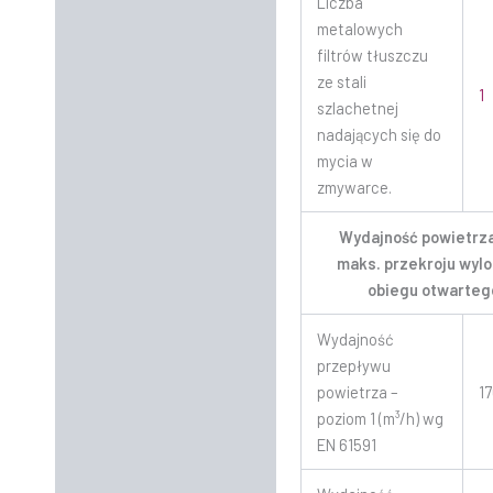
Liczba
metalowych
filtrów tłuszczu
ze stali
1
szlachetnej
nadających się do
mycia w
zmywarce.
Wydajność powietrza
maks. przekroju wylo
obiegu otwarteg
Wydajność
przepływu
powietrza –
1
poziom 1 (m³/h) wg
EN 61591