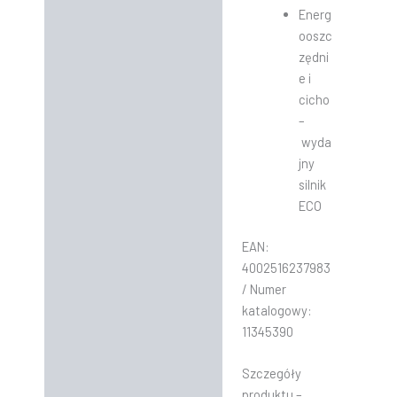
Energ
ooszc
zędni
e i
cicho
–
wyda
jny
silnik
ECO
EAN:
4002516237983
/ Numer
katalogowy:
11345390
Szczegóły
produktu –