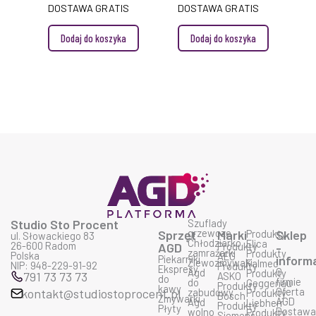
DOSTAWA GRATIS
DOSTAWA GRATIS
Dodaj do koszyka
Dodaj do koszyka
Studio Sto Procent
Szuflady
grzewcze
Sprzęt
Marki
Produkty
Sklep
ul. Słowackiego 83
Chłodziarko
Elica
26-600 Radom
AGD
Produkty
-
zamrażarki
Produkty
Polska
AEG
Piekarniki
inform
Zlewozmywaki
Falmec
NIP: 948-229-91-92
Produkty
Ekspresy
O
Agd
Produkty
791 73 73 73
ASKO
do
firmie
do
Geggenau
Produkty
kawy
Oferta
kontakt@studiostoprocent.pl
zabudowy
Produkty
Bosch
Zmywarki
AGD
Agd
Liebherr
Produkty
Płyty
Dostaw
wolno
Produkty
Siemens