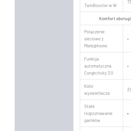
7
TwinBooster w W
Komfort obsług
Połączenie
sieciowe z
•
Miele@home
Funkcja
automatyczna
•
Con@ctivity 3.0
Kolor
Ż
wyświetlacza
Stałe
rozpoznawanie
•
garnków