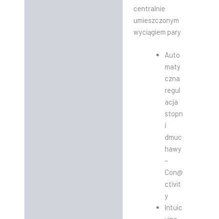
centralnie
umieszczonym
wyciągiem pary
Auto
maty
czna
regul
acja
stopn
i
dmuc
hawy
–
Con@
ctivit
y
Intuic