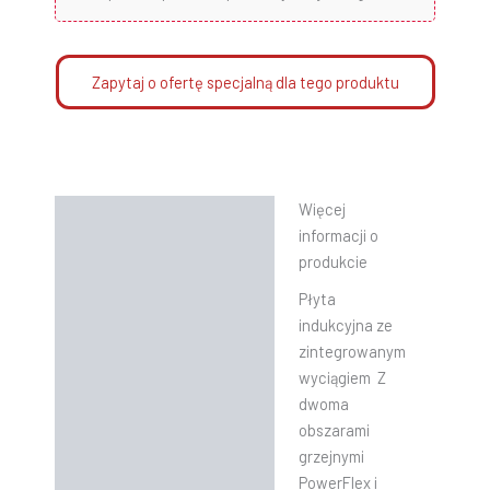
Zapytaj o ofertę specjalną dla tego produktu
Więcej
Opis
informacji o
Informacje dodatkowe
produkcie
Płyta
Instrukcje
indukcyjna ze
zintegrowanym
wyciągiem Z
dwoma
obszarami
grzejnymi
PowerFlex i