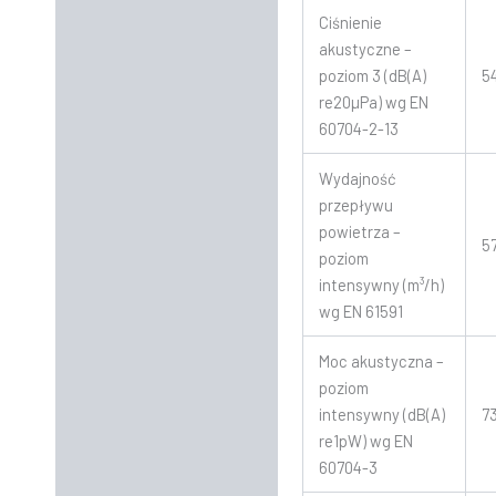
Ciśnienie
akustyczne –
poziom 3 (dB(A)
5
re20µPa) wg EN
60704-2-13
Wydajność
przepływu
powietrza –
5
poziom
intensywny (m³/h)
wg EN 61591
Moc akustyczna –
poziom
intensywny (dB(A)
7
re1pW) wg EN
60704-3