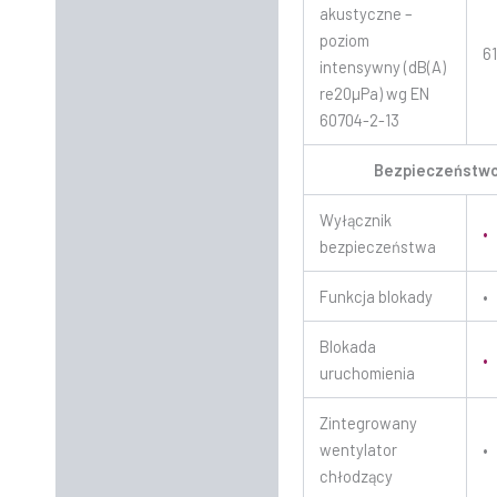
akustyczne –
poziom
6
intensywny (dB(A)
re20µPa) wg EN
60704-2-13
Bezpieczeństw
Wyłącznik
•
bezpieczeństwa
Funkcja blokady
•
Blokada
•
uruchomienia
Zintegrowany
wentylator
•
chłodzący