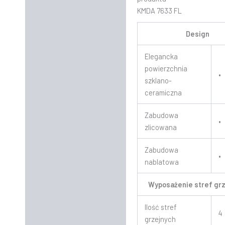
KMDA 7633 FL
Design
Elegancka
powierzchnia
•
szklano-
ceramiczna
Zabudowa
•
zlicowana
Zabudowa
•
nablatowa
Wyposażenie stref gr
Ilość stref
4
grzejnych