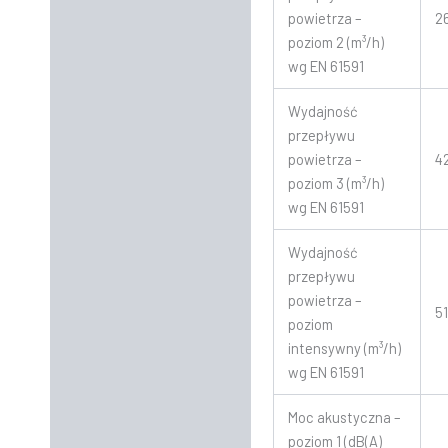
powietrza –
2
poziom 2 (m³/h)
wg EN 61591
Wydajność
przepływu
powietrza –
4
poziom 3 (m³/h)
wg EN 61591
Wydajność
przepływu
powietrza –
5
poziom
intensywny (m³/h)
wg EN 61591
Moc akustyczna –
poziom 1 (dB(A)