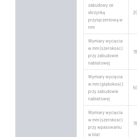
zabudowy ze
skrzynką
2
przyłączeniową w
mm
Wymiary wycięcia
w mm (szerokość)
7
przy zabudowie
nablatowej
Wymiary wycięcia
w mm (głębokość)
5
przy zabudowie
nablatowej
Wymiary wycięcia
w mm (szerokość)
7
przy wpasowaniu
w blat