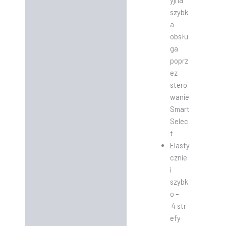
yjna
szybk
a
obsłu
ga
poprz
ez
stero
wanie
Smart
Selec
t
Elasty
cznie
i
szybk
o –
4 str
efy