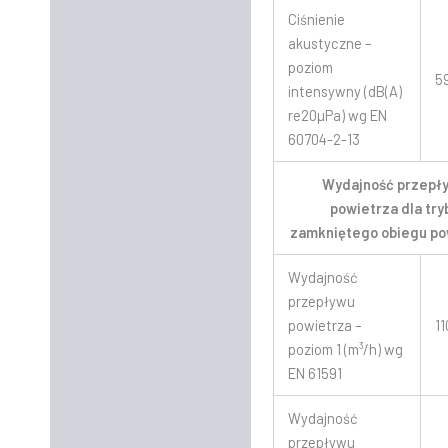
Ciśnienie
akustyczne –
poziom
5
intensywny (dB(A)
re20µPa) wg EN
60704-2-13
Wydajność przepł
powietrza dla try
zamkniętego obiegu po
Wydajność
przepływu
powietrza –
11
poziom 1 (m³/h) wg
EN 61591
Wydajność
przepływu