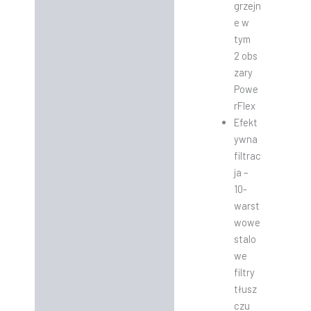
grzejn
e w
tym
2 obs
zary
Powe
rFlex
Efekt
ywna
filtrac
ja –
10-
warst
wowe
stalo
we
filtry
tłusz
czu