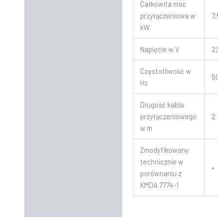
Całkowita moc
przyłączeniowa w
7
kW
Napięcie w V
2
Częstotliwość w
5
Hz
Długość kabla
przyłączeniowego
2
w m
Zmodyfikowany
technicznie w
•
porównaniu z
KMDA 7774-1