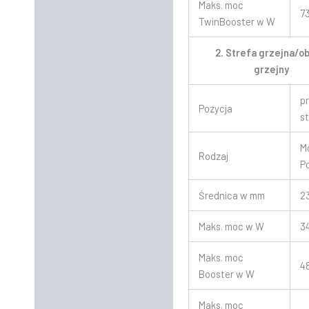
Maks. moc
7
TwinBooster w W
2. Strefa grzejna/o
grzejny
p
Pozycja
s
M
Rodzaj
P
Średnica w mm
2
Maks. moc w W
3
Maks. moc
4
Booster w W
Maks. moc