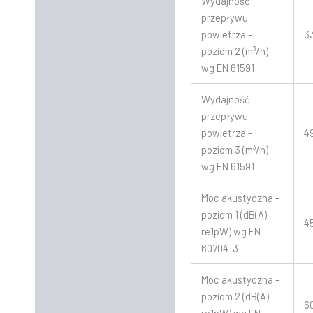
Wydajność
przepływu
powietrza –
3
poziom 2 (m³/h)
wg EN 61591
Wydajność
przepływu
powietrza –
4
poziom 3 (m³/h)
wg EN 61591
Moc akustyczna –
poziom 1 (dB(A)
4
re1pW) wg EN
60704-3
Moc akustyczna –
poziom 2 (dB(A)
6
re1pW) wg EN