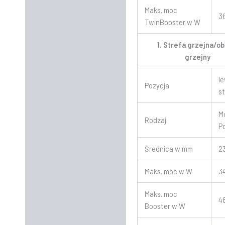
Maks. moc
3
TwinBooster w W
1. Strefa grzejna/o
grzejny
l
Pozycja
s
M
Rodzaj
P
Średnica w mm
2
Maks. moc w W
3
Maks. moc
4
Booster w W