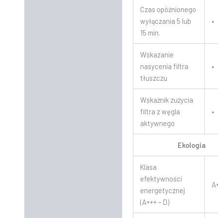
Czas opóźnionego
wyłączania 5 lub
•
15 min.
Wskazanie
nasycenia filtra
•
tłuszczu
Wskaźnik zużycia
filtra z węgla
•
aktywnego
Ekologia
Klasa
efektywności
A
energetycznej
(A+++ – D)