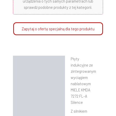
urządzenia o tych samych parametrach lub
sprawdź podobne produkty z tej kategorii.
Zapytaj o ofertę specjalną dla tego produktu
Płyty
Opis
indukcyjne ze
Informacje dodatkowe
zintegrowanym
wyciągiem
Instrukcje
nablatowym
MIELE KMDA
7272 FL-A
Silence
Z silnikiem