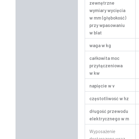
zewnętrzne
wymiary wycięcia
w mm (głębokość)
przy wpasowaniu
w blat
waga w kg
całkowita moc
przyłączeniowa
w kw
napięcie w v
częstotliwość w hz
długość przewodu
elektrycznego w m
Wyposażenie
dostarczone wraz