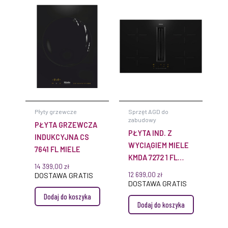
Płyty grzewcze
Sprzęt AGD do
zabudowy
PŁYTA GRZEWCZA
PŁYTA IND. Z
INDUKCYJNA CS
WYCIĄGIEM MIELE
7641 FL MIELE
KMDA 7272 1 FL
14 399,00
zł
SILENCE BLACK
12 699,00
zł
DOSTAWA GRATIS
DOSTAWA GRATIS
Dodaj do koszyka
Dodaj do koszyka