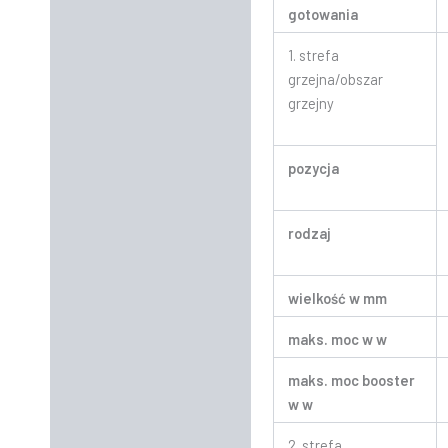
gotowania
1. strefa
grzejna/obszar
grzejny
pozycja
rodzaj
wielkość w mm
maks. moc w w
maks. moc booster
w w
2. strefa