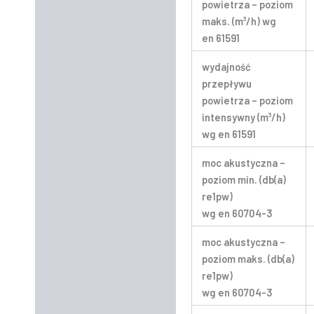
powietrza – poziom
maks. (m³/h) wg
en 61591
wydajność
przepływu
powietrza – poziom
intensywny (m³/h)
wg en 61591
moc akustyczna –
poziom min. (db(a)
re1pw)
wg en 60704-3
moc akustyczna –
poziom maks. (db(a)
re1pw)
wg en 60704-3