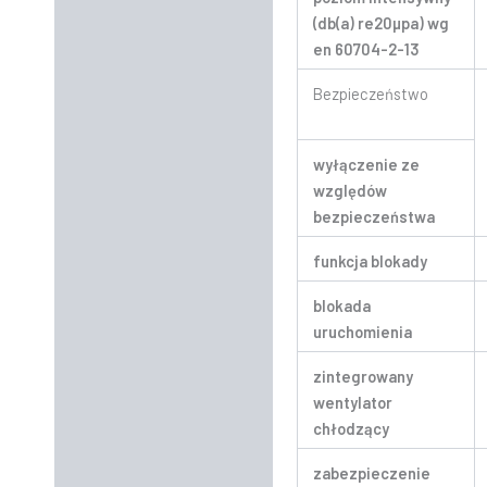
(db(a) re20µpa) wg
en 60704-2-13
Bezpieczeństwo
wyłączenie ze
względów
bezpieczeństwa
funkcja blokady
blokada
uruchomienia
zintegrowany
wentylator
chłodzący
zabezpieczenie