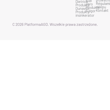
prywatn
Sub
Dietrich
o
e
r
Regulam
Zero
Produkty
k
a
sklepu
Produkty
Dunavox
m
Kontakt
Fulgor
Produkty
insinkerator
C 2026 PlatformaAGD. Wszelkie prawa zastrzeżone.