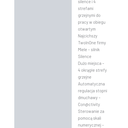
silence i 4
strefami
grzejnymi do
pracy w obiegu
otwartym
Najcichszy
TwoInOne firmy
Miele – silnik
Silence
Dużo miejsca –
4 okrągłe strefy
grzejne
Automatyczna
regulacja stopni
dmuchawy –
Con@ctivity
Sterowanie za
pomocą skali
numerycznej –