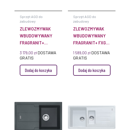
Sprzęt AGD do
Sprzęt AGD do
zabudowy
zabudowy
ZLEWOZMYWAK
ZLEWOZMYWAK
WBUDOWYWANY
WBUDOWYWANY
FRAGRANIT+
FRAGRANIT+ FXG
MYTHOS FUSION
620
DOSTAWA
DOSTAWA
3 179,00
zł
1 589,00
zł
MTF 611 PRAWY,
GRATIS
GRATIS
LEWY
Dodaj do koszyka
Dodaj do koszyka