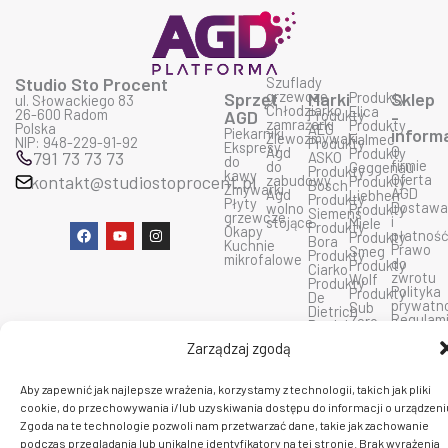
Studio Sto Procent
Szuflady
grzewcze
Sprzęt
Marki
Produkty
Sklep
ul. Słowackiego 83
Chłodziarko
Elica
26-600 Radom
AGD
Produkty
-
zamrażarki
Produkty
Polska
AEG
Piekarniki
inform
Zlewozmywaki
Falmec
NIP: 948-229-91-92
Produkty
Ekspresy
O
Agd
Produkty
791 73 73 73
ASKO
do
firmie
do
Geggenau
Produkty
kawy
Oferta
kontakt@studiostoprocent.pl
zabudowy
Produkty
Bosch
Zmywarki
AGD
Agd
Liebherr
Produkty
Płyty
Dostaw
wolno
Produkty
Siemens
grzewcze
i
stojące
Miele
Produkty
F
Y
I
Okapy
płatnoś
Produkty
Bora
a
o
n
Kuchnie
Prawo
Smeg
Produkty
c
u
s
mikrofalowe
do
Produkty
Ciarko
e
t
t
zwrotu
Wolf
Produkty
b
u
a
Polityka
Produkty
De
o
b
g
prywatn
Sub
Dietrich
o
e
r
Regulam
Zero
Produkty
k
a
sklepu
Produkty
Dunavox
m
Kontakt
Zarządzaj zgodą
Fulgor
Produkty
insinkerator
Aby zapewnić jak najlepsze wrażenia, korzystamy z technologii, takich jak pliki
C 2026 PlatformaAGD. Wszelkie prawa zastrzeżone.
cookie, do przechowywania i/lub uzyskiwania dostępu do informacji o urządzeni
Zgoda na te technologie pozwoli nam przetwarzać dane, takie jak zachowanie
podczas przeglądania lub unikalne identyfikatory na tej stronie. Brak wyrażenia