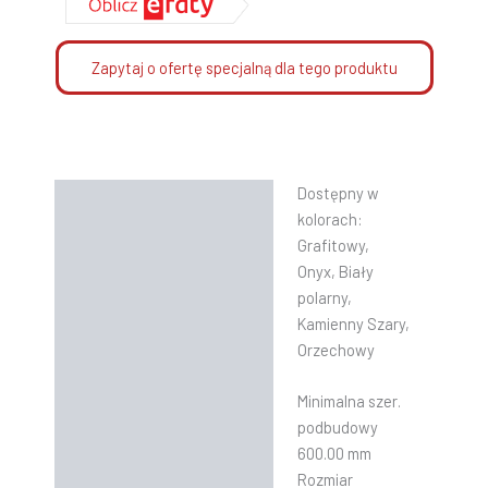
Zapytaj o ofertę specjalną dla tego produktu
Dostępny w
Opis
kolorach:
Informacje dodatkowe
Grafitowy,
Onyx, Biały
Instrukcje
polarny,
Kamienny Szary,
Orzechowy
Minimalna szer.
podbudowy
600.00 mm
Rozmiar